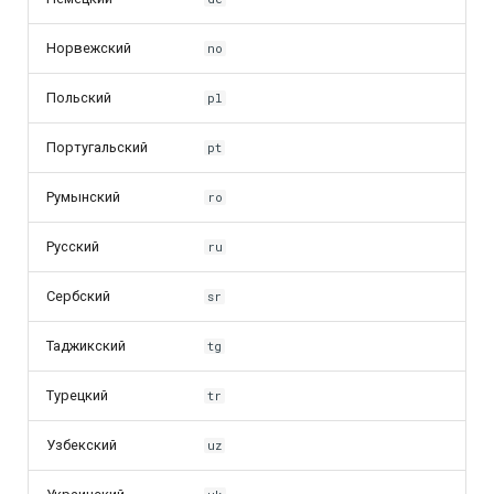
Норвежский
no
Польский
pl
Португальский
pt
Румынский
ro
Русский
ru
Сербский
sr
Таджикский
tg
Турецкий
tr
Узбекский
uz