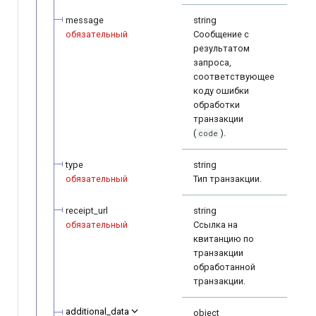
message
string
обязательный
Сообщение с
результатом
запроса,
соответствующее
коду ошибки
обработки
транзакции
(
).
code
type
string
обязательный
Тип транзакции.
receipt_url
string
обязательный
Ссылка на
квитанцию по
транзакции
обработанной
транзакции.
additional_data
object