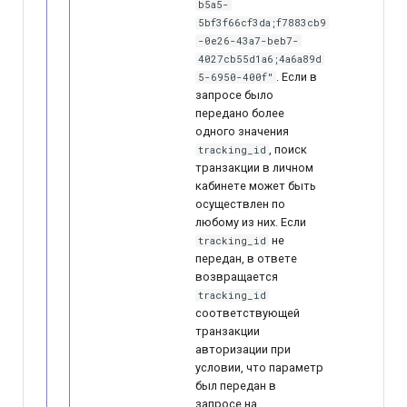
b5a5-
5bf3f66cf3da;f7883cb9
-0e26-43a7-beb7-
4027cb55d1a6;4a6a89d
. Если в
5-6950-400f"
запросе было
передано более
одного значения
, поиск
tracking_id
транзакции в личном
кабинете может быть
осуществлен по
любому из них. Если
не
tracking_id
передан, в ответе
возвращается
tracking_id
соответствующей
транзакции
авторизации при
условии, что параметр
был передан в
запросе на