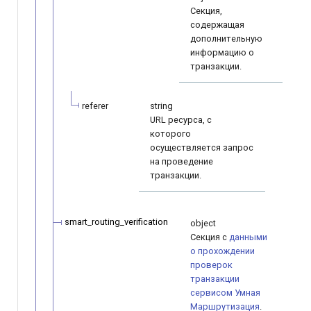
Секция,
содержащая
дополнительную
информацию о
транзакции.
referer
string
URL ресурса, с
которого
осуществляется запрос
на проведение
транзакции.
smart_routing_verification
object
Секция с
данными
о прохождении
проверок
транзакции
сервисом Умная
Маршрутизация
.