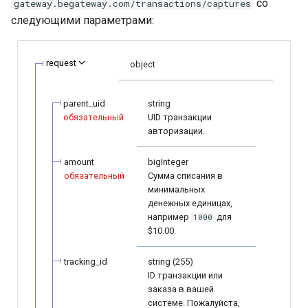
Получение токена
уведомлений
со
gateway.begateway.com/transactions/captures
MyBank
и
платежа
Тестовый режим
следующими параметрами:
Сервис отчетности
Запрос баланса
я
Параметры секции
Neteller
Кастомизация
smart_routing_verification
API version 3
Запрос валют и сетей
п
request
object
виджета и платежной
PaysafeCard
о
страницы
Провайдеры токенов
Коды ошибок
parent_uid
string
Skrill
и
обязательный
UID транзакции
Запуск виджета с
Параметры с
авторизации.
с
данными из веб-формы
информацией о продаже
Sofort
авиабилетов
к
amount
bigInteger
Перенаправление
обязательный
Сумма списания в
а
клиента на страницу
Архив изменений
минимальных
магазина
денежных единицах,
например
для
1000
$10.00.
Запрос статуса
транзакции по токену
tracking_id
string (255)
ID транзакции или
заказа в вашей
системе. Пожалуйста,